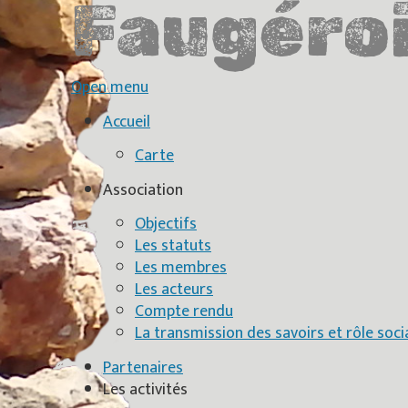
Faugéro
Open menu
Accueil
Carte
Association
Objectifs
Les statuts
Les membres
Les acteurs
Compte rendu
La transmission des savoirs et rôle soci
Partenaires
Les activités