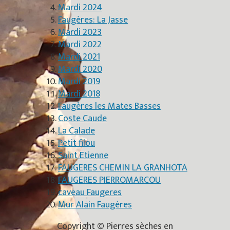
Mardi 2024
Faugères: La Jasse
Mardi 2023
Mardi 2022
Mardi 2021
Mardi 2020
Mardi 2019
Mardi 2018
Faugères les Mates Basses
Coste Caude
La Calade
Petit filou
Saint Etienne
FAUGERES CHEMIN LA GRANHOTA
FAUGERES PIERROMARCOU
caveau Faugeres
Mur Alain Faugères
Copyright © Pierres sèches en