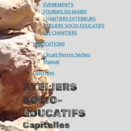
EVENEMENTS
FOURMIS DU MARDI
CHANTIERS EXTERIEURS
ATELIERS SOCIO-EDUCATIFS
LES CHANTIERS
PUBLICATIONS
Circuit Pierres Sèches
Manuel
Capitelles
ATELIERS
SOCIO-
EDUCATIFS
Capitelles