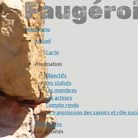
Faugéro
Open menu
Accueil
Carte
Association
Objectifs
Les statuts
Les membres
Les acteurs
Compte rendu
La transmission des savoirs et rôle soci
Partenaires
Les activités